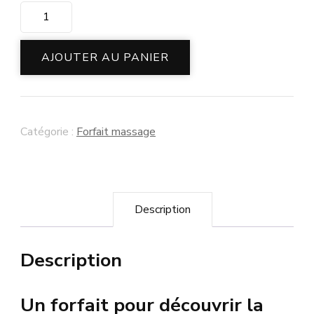
quantité
de
Forfait
AJOUTER AU PANIER
de
3
massages
Catégorie :
Forfait massage
de
30
minutes
Description
(homme
et
Description
femme)
Un forfait pour découvrir la