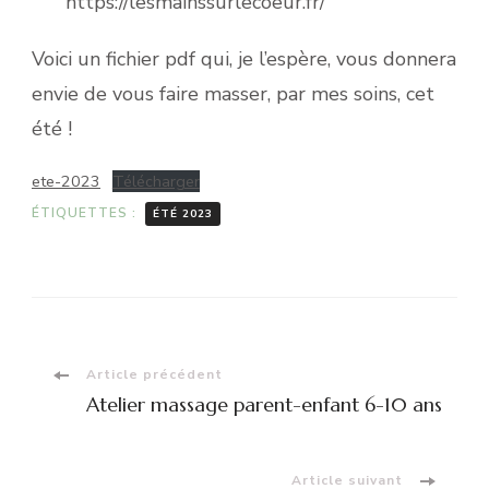
https://lesmainssurlecoeur.fr/
Voici un fichier pdf qui, je l’espère, vous donnera
envie de vous faire masser, par mes soins, cet
été !
ete-2023
Télécharger
ÉTIQUETTES :
ÉTÉ 2023
Navigation
Article précédent
Atelier massage parent-enfant 6-10 ans
d'article
Article suivant