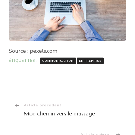
Source :
pexels.com
ÉTIQUETTES :
COMMUNICATION
ENTREPRISE
Navigation
Article précédent
Mon chemin vers le massage
d'article
Article suivant