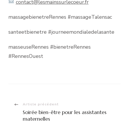
contact@lesmainssurlecoeur.fr
massagebienetreRennes #massageTalensac
santeetbienetre #journeemondialedelasante
masseuseRennes #bienetreRennes
#RennesOuest
Navigation
Article précédent
Soirée bien-être pour les assistantes
d'article
maternelles